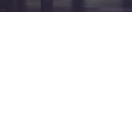
Verantwortlich
David Braun (Gitarre)
Gutenbergstr. 2
41836 Hückelhoven
Tel.:
0 24 35 / 980 630
E-Mail:
d.s.braun@gmx.net
Michele Nigliazzo (Kontrabass)
Neusser Str. 741
50737 Köln