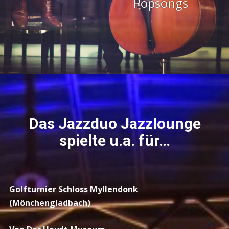
Popsongs
Das Jazzduo Jazzlounge
spielte u.a. für…
Golfturnier Schloss Myllendonk
(Mönchengladbach)