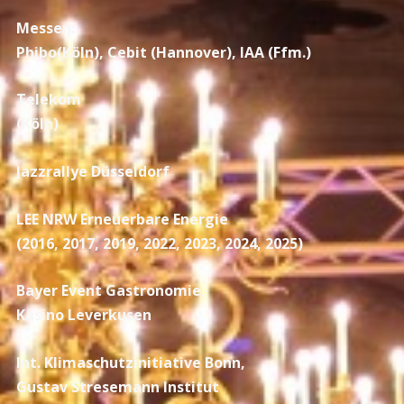
Messen:
Phibo(Köln), Cebit (Hannover), IAA (Ffm.)
Telekom
(Köln)
Jazzrallye Düsseldorf
LEE NRW Erneuerbare Energie
(2016, 2017, 2019, 2022, 2023, 2024, 2025)
Bayer Event Gastronomie,
Kasino Leverkusen
Int. Klimaschutzinitiative Bonn,
Gustav Stresemann Institut