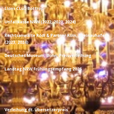
Lions CLub Bottrop
Unfallkasse NRW (2022, 2023, 2024)
Rechtsanwälte Rödl & Partner Köln,
Rheinauhafen
(2023, 2024)
Deutsches Museum, Bonn, Preisverleihung
Landtag NRW Frühlingsempfang 2026
Verleihung dt. Übersetzerpreis