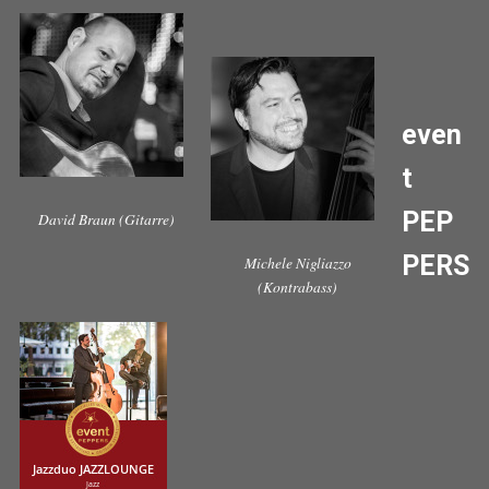
even
t
PEP
David Braun (Gitarre)
PERS
Michele Nigliazzo
(Kontrabass)