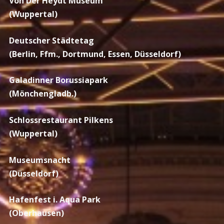
Von Der Heydt Museum
(Wuppertal)
Deutscher Städtetag
(Berlin, Ffm., Dortmund, Essen, Düsseldorf)
Galadinner Borussiapark
(Mönchengladb.)
Schlossrestaurant Pilkens
(Wuppertal)
Museumsnacht
(Düsseldorf)
Hafenfest i. Aqua Park
(Oberhausen)