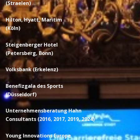
(Straelen)
Hilton, Hyatt, Maritim
(Köln)
Steigenberger Hotel
(Petersberg, Bonn)
Volksbank (Erkelenz)
Benefizgala des Sports
(Düsseldorf)
Unternehmensberatung Hahn
Consultants (2016, 2017, 2019, 2024)
Young Innovations Europe