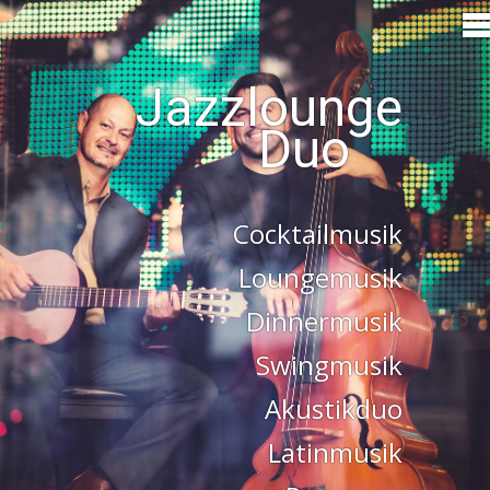
Jazzlounge
Cocktailmusik
Loungemusik
Dinnermusik
Swingmusik
Akustikduo
Latinmusik