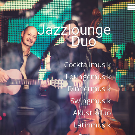
Jazzlounge
Cocktailmusik
Loungemusik
Dinnermusik
Swingmusik
Akustikduo
Latinmusik