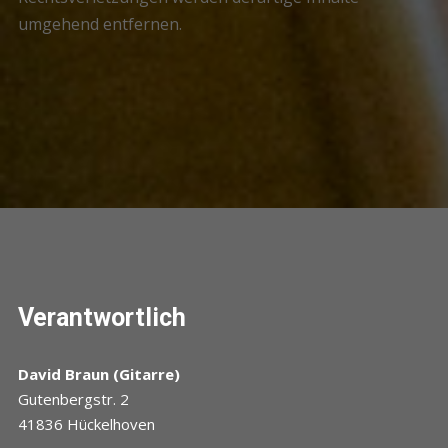
umgehend entfernen.
Verantwortlich
David Braun (Gitarre)
Gutenbergstr. 2
41836 Hückelhoven