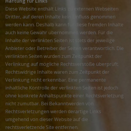
Haftung für Links
Diese Website enthält Links zu externen Webseiten
Dritter, auf deren Inhalte kein Einfluss genommen
werden kann. Deshalb kann für diese fremden Inhalte
auch keine Gewähr übernommen werden. Für die
Inhalte der verlinkten Seiten ist stets der jeweilige
Anbieter oder Betreiber der Seiten verantwortlich. Die
verlinkten Seiten wurden zum Zeitpunkt der
Verlinkung auf mögliche Rechtsverstöße überprüft.
Rechtswidrige Inhalte waren zum Zeitpunkt der
Verlinkung nicht erkennbar. Eine permanente
inhaltliche Kontrolle der verlinkten Seiten ist jedoch
ohne konkrete Anhaltspunkte einer Rechtsverletzung
nicht zumutbar. Bei Bekanntwerden von
Rechtsverletzungen werden derartige Links
umgehend von dieser Website auf die
rechtsverletzende Site entfernen.