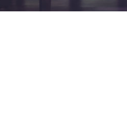
Verantwortlich
David Braun (Gitarre)
Gutenbergstr. 2
41836 Hückelhoven
Tel.:
0 24 35 / 980 630
E-Mail:
d.s.braun@gmx.net
Michele Nigliazzo (Kontrabass)
Neusser Str. 741
50737 Köln