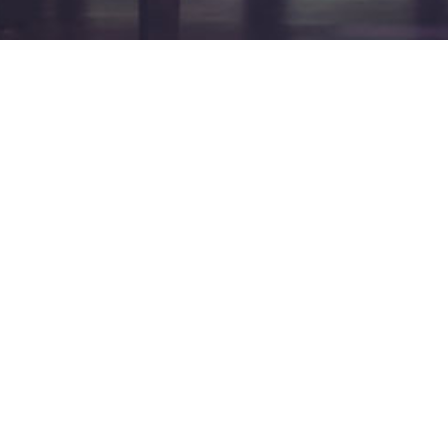
Verantwortlich
David Braun (Gitarre)
Gutenbergstr. 2
41836 Hückelhoven
Tel.:
0 24 35 / 980 630
E-Mail:
d.s.braun@gmx.net
Michele Nigliazzo (Kontrabass)
Neusser Str. 741
50737 Köln