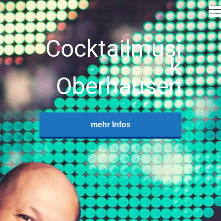
Cocktailmusi
k
Oberhausen