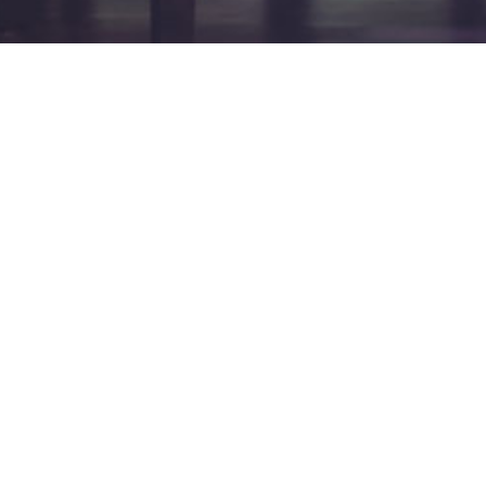
Verantwortlich
David Braun (Gitarre)
Gutenbergstr. 2
41836 Hückelhoven
Tel.:
0 24 35 / 980 630
E-Mail:
d.s.braun@gmx.net
Michele Nigliazzo (Kontrabass)
Neusser Str. 741
50737 Köln