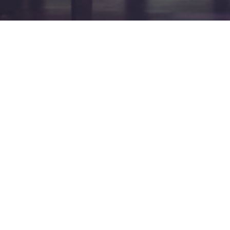
Verantwortlich
David Braun (Gitarre)
Gutenbergstr. 2
41836 Hückelhoven
Tel.:
0 24 35 / 980 630
E-Mail:
d.s.braun@gmx.net
Michele Nigliazzo (Kontrabass)
Neusser Str. 741
50737 Köln