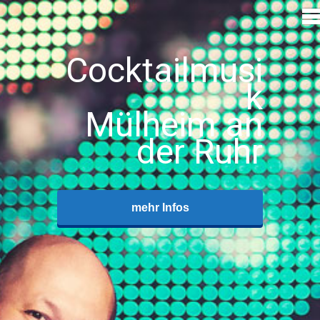
Cocktailmusi
k
Mülheim an
der Ruhr